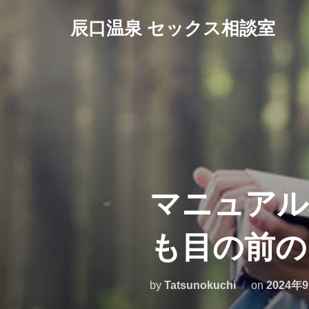
コ
辰口温泉 セックス相談室
ン
テ
ン
ツ
へ
ス
キ
ッ
プ
マニュアル
も目の前の
投
by
Tatsunokuchi
on
2024年
稿