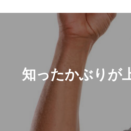
投
稿
ナ
ビ
ゲ
知ったかぶりが上
ー
シ
ョ
ン