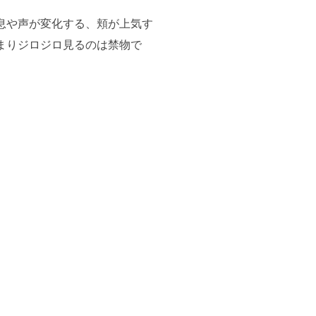
息や声が変化する、頬が上気す
まりジロジロ見るのは禁物で