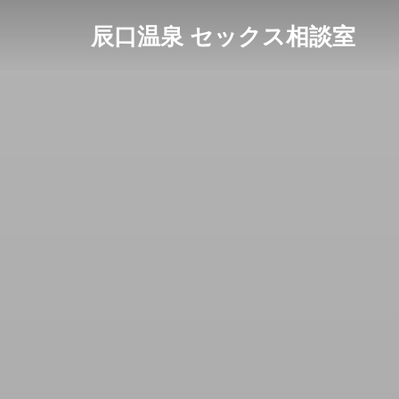
コ
辰口温泉 セックス相談室
ン
テ
ン
ツ
へ
ス
キ
ッ
プ