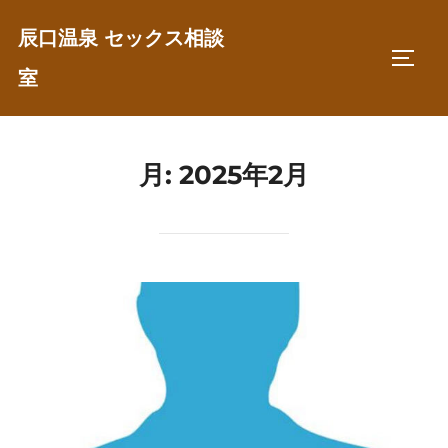
コ
辰口温泉 セックス相談
ン
サイド
テ
室
ン
ツ
へ
月:
2025年2月
ス
キ
ッ
プ