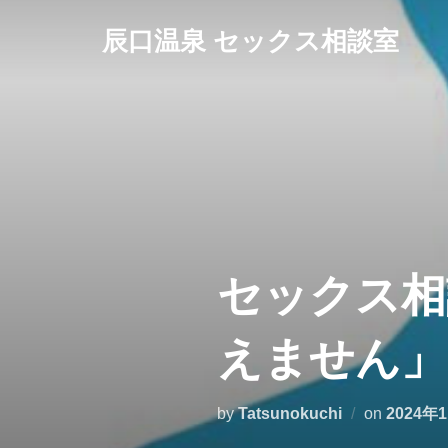
コ
辰口温泉 セックス相談室
ン
テ
ン
ツ
へ
ス
キ
ッ
プ
セックス相
えません」
投
by
Tatsunokuchi
on
2024年
稿