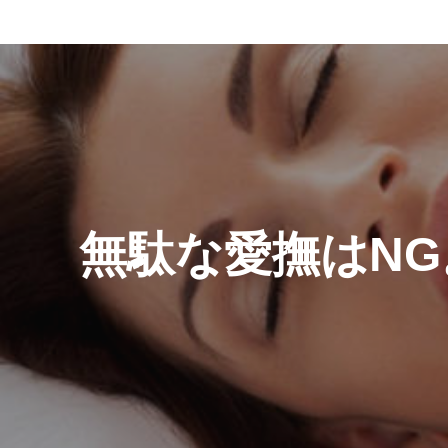
投
稿
ナ
ビ
ゲ
無駄な愛撫はN
ー
シ
ョ
ン