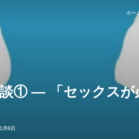
ホー
談① ― 「セックス
11月6日